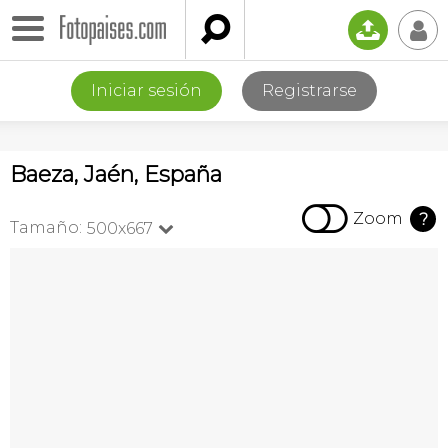

📤
👤
Iniciar sesión
Registrarse
Baeza, Jaén, España

Zoom
?
Tamaño:
500x667
