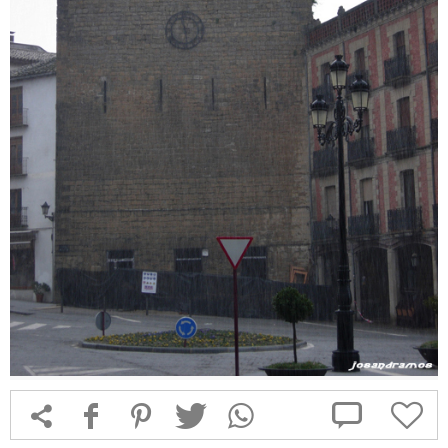



f
1
T