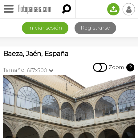

📤
👤
Iniciar sesión
Registrarse
Baeza, Jaén, España

Zoom
?
Tamaño:
667x500
