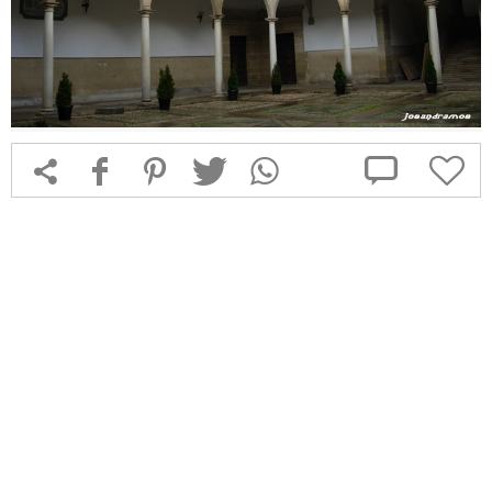



f
1
T