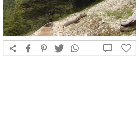



f
1
T