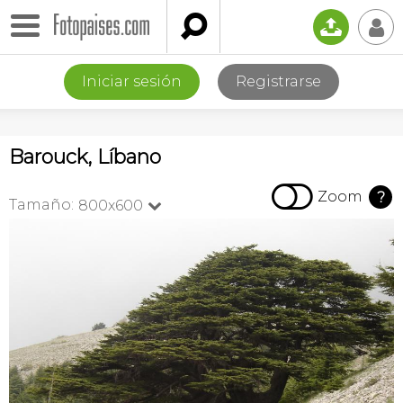

📤
👤
Iniciar sesión
Registrarse
Barouck, Líbano

Zoom
?
Tamaño:
800x600
