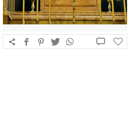



f
1
T