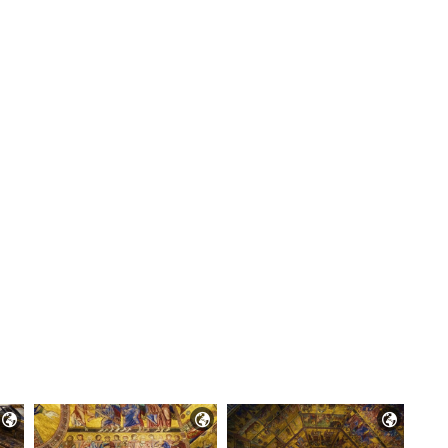


