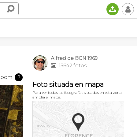
📤
👤
Alfred de BCN 1969
15642 fotos

Zoom
?
Foto situada en mapa
Para ver todas las fotografías situadas en esta zona,
amplía el mapa.