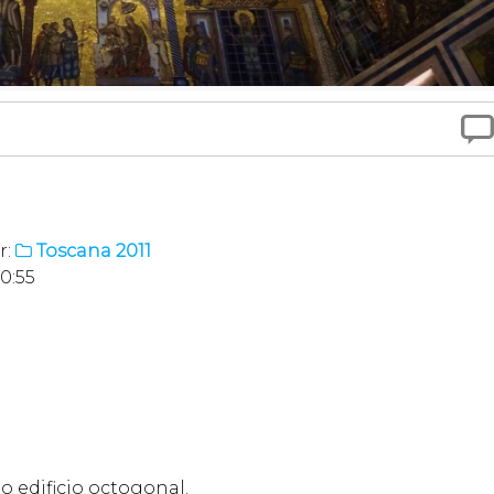

r:
Toscana 2011

0:55
o edificio octogonal.