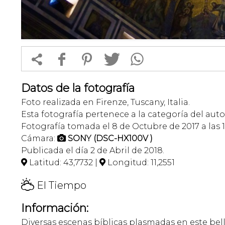


f
1
T
Datos de la fotografía
Foto realizada en Firenze, Tuscany, Italia.
Esta fotografía pertenece a la categoría del auto
Fotografía tomada el 8 de Octubre de 2017 a las 1
Cámara:
SONY (DSC-HX100V )

Publicada el día 2 de Abril de 2018.
Latitud: 43,7732 |
Longitud: 11,2551


H
El Tiempo
Información:
Diversas escenas bíblicas plasmadas en este bell