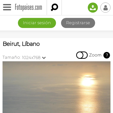

📤
👤
Iniciar sesión
Registrarse
Beirut, Líbano

Zoom
?
Tamaño:
1024x768
