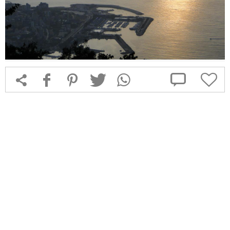



f
1
T