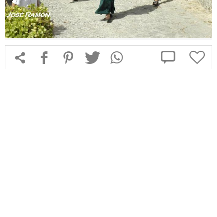



f
1
T