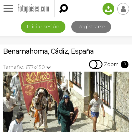

📤
👤
Iniciar sesión
Registrarse
Benamahoma, Cádiz, España

Zoom
?
Tamaño:
677x450
