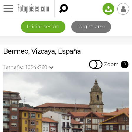

📤
👤
Iniciar sesión
Registrarse
Bermeo, Vizcaya, España

Zoom
?
Tamaño:
1024x768
