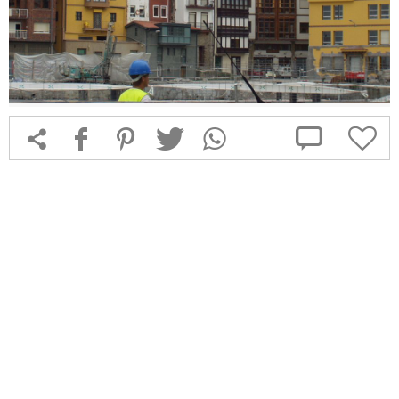



f
1
T