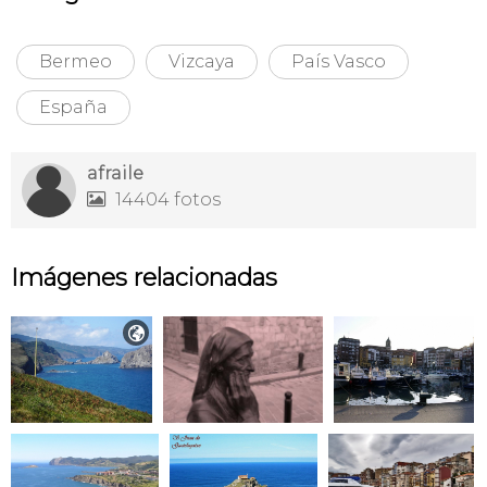
Bermeo
Vizcaya
País Vasco
España
afraile
14404 fotos

Imágenes relacionadas
