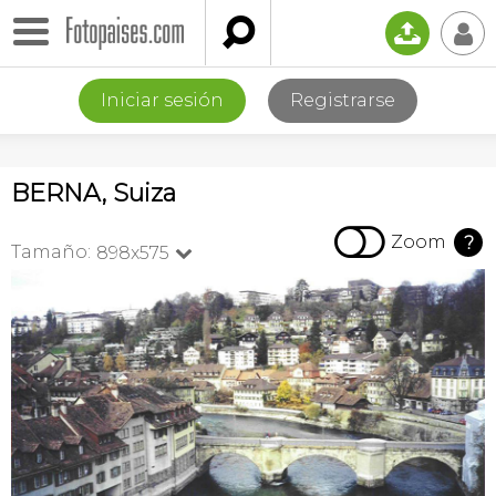

📤
👤
Iniciar sesión
Registrarse
BERNA, Suiza

Zoom
?
Tamaño:
898x575
