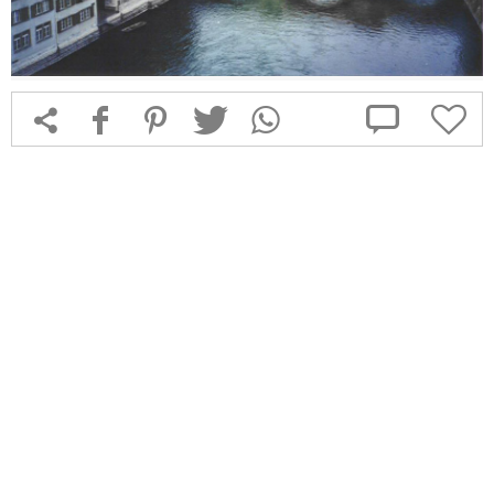



f
1
T