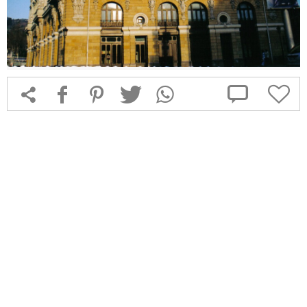



f
1
T