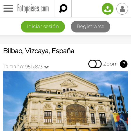

📤
👤
Iniciar sesión
Registrarse
Bilbao, Vizcaya, España

Zoom
?
Tamaño:
951x673
