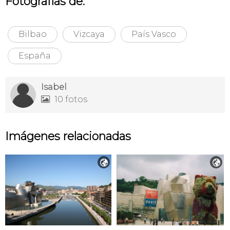
Fotografías de:
Bilbao
Vizcaya
País Vasco
España
Isabel
10 fotos

Imágenes relacionadas

