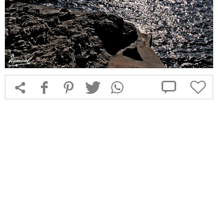



f
1
T