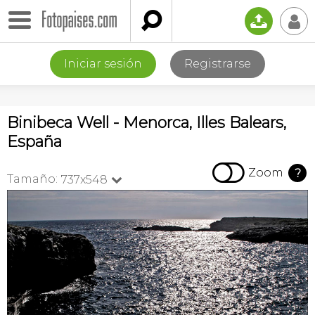

📤
👤
Iniciar sesión
Registrarse
Binibeca Well - Menorca, Illes Balears,
España

Zoom
?
Tamaño:
737x548
