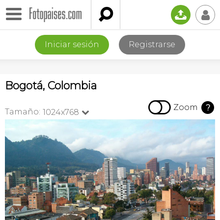

📤
👤
Iniciar sesión
Registrarse
Bogotá, Colombia

Zoom
?
Tamaño:
1024x768
