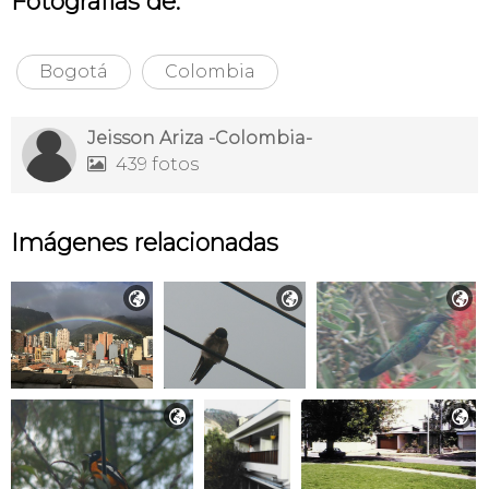
Fotografías de:
Bogotá
Colombia
Jeisson Ariza -Colombia-
439 fotos

Imágenes relacionadas




