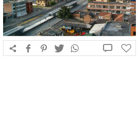



f
1
T