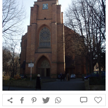



f
1
T