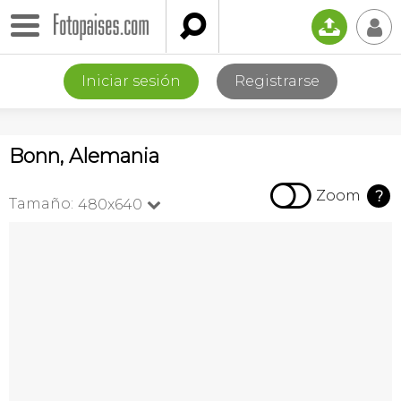

📤
👤
Iniciar sesión
Registrarse
Bonn, Alemania

Zoom
?
Tamaño:
480x640
