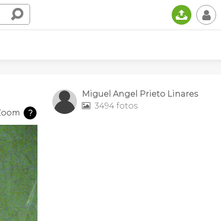
📤
👤
Miguel Angel Prieto Linares
3494 fotos

Zoom
?