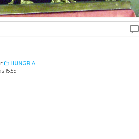

r:
HUNGRIA

s 15:55