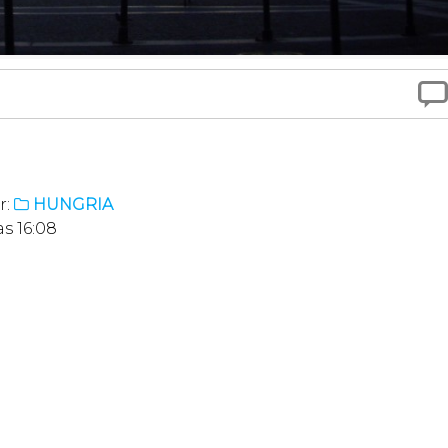

r:
HUNGRIA

s 16:08