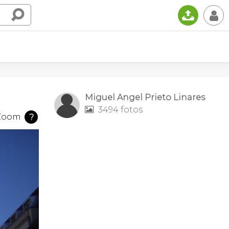
📤
👤
Miguel Angel Prieto Linares
3494 fotos

Zoom
?