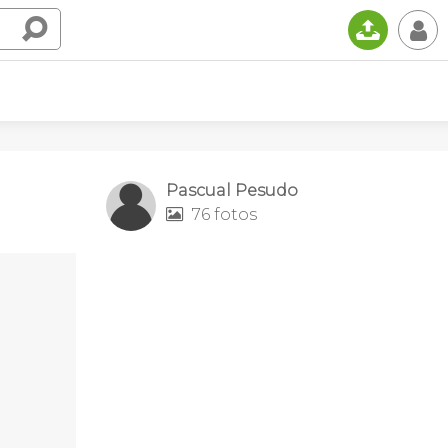
📤
👤
Pascual Pesudo
76 fotos
