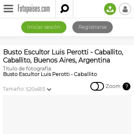

📤
👤
Iniciar sesión
Registrarse
Busto Escultor Luis Perotti - Caballito,
Caballito, Buenos Aires, Argentina
Título de fotografía:
Busto Escultor Luis Perotti - Caballito

Zoom
?
Tamaño:
520x693
