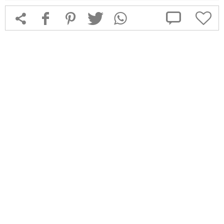



f
1
T