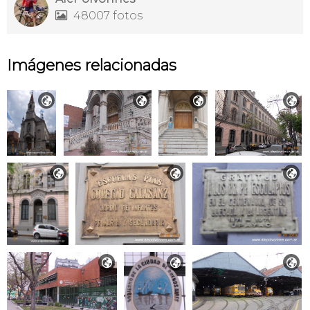
48007 fotos

Imágenes relacionadas









