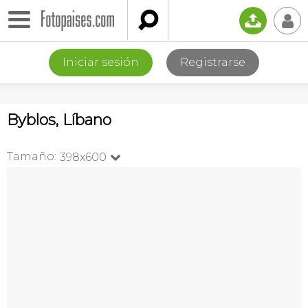

📤
👤
Iniciar sesión
Registrarse
Byblos, Líbano
Tamaño:
398x600
