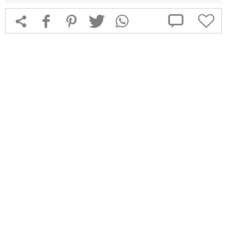



f
1
T