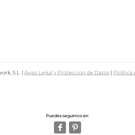
rk, S.L. |
Aviso Legal y Proteccion de Datos
|
Política
Puedes seguirnos en:
f
1