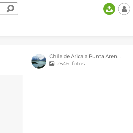
📤
👤
Chile de Arica a Punta Arenas
28461 fotos
