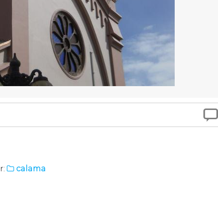

r:
calama
