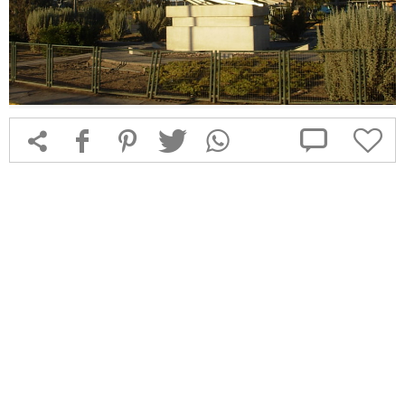



f
1
T