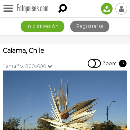

📤
👤
Iniciar sesión
Registrarse
Calama, Chile

Zoom
?
Tamaño:
800x600
