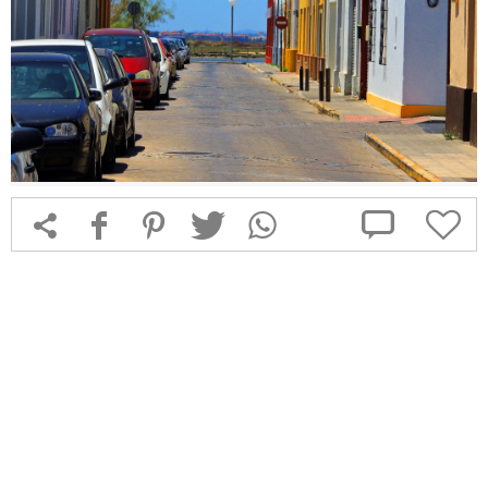



f
1
T