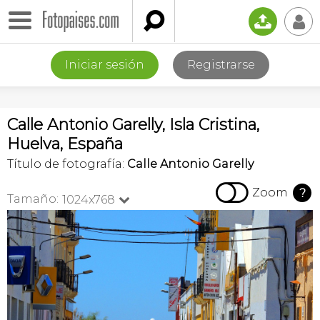

📤
👤
Iniciar sesión
Registrarse
Calle Antonio Garelly, Isla Cristina,
Huelva, España
Título de fotografía:
Calle Antonio Garelly

Zoom
?
Tamaño:
1024x768
