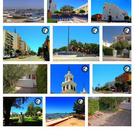






