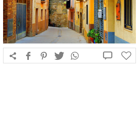



f
1
T