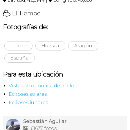
Latitud: 42,3144 |
Longitud: -0,626


H
El Tiempo
Fotografías de:
Loarre
Huesca
Aragón
España
Para esta ubicación
Vista astronómica del cielo
Eclipses solares
Eclipses lunares
Sebastián Aguilar
61677 fotos
