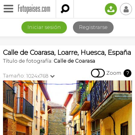

📤
👤
Iniciar sesión
Registrarse
Calle de Coarasa, Loarre, Huesca, España
Título de fotografía:
Calle de Coarasa

Zoom
?
Tamaño:
1024x768
