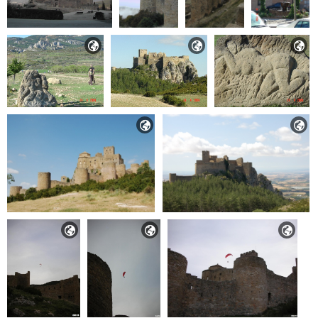







