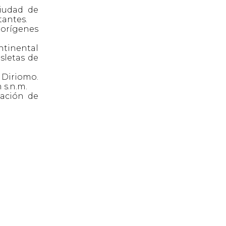
ciudad de
tantes.
 orígenes
ntinental
sletas de
 Diriomo.
 s.n.m.
tación de