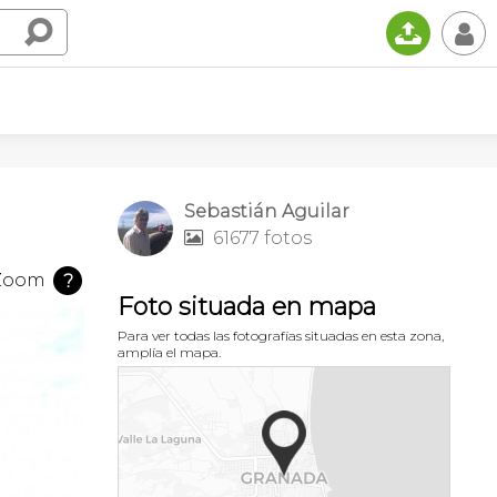
📤
👤
Sebastián Aguilar
61677 fotos

Zoom
?
Foto situada en mapa
Para ver todas las fotografías situadas en esta zona,
amplía el mapa.