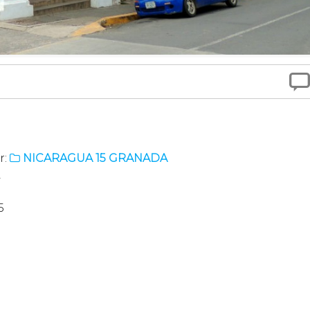

r:
NICARAGUA 15 GRANADA

2
5