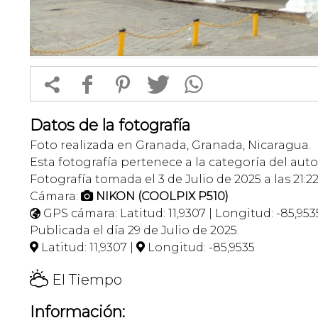


f
1
T
Datos de la fotografía
Foto realizada en Granada, Granada, Nicaragua.
Esta fotografía pertenece a la categoría del auto
Fotografía tomada el 3 de Julio de 2025 a las 21:2
Cámara:
NIKON (COOLPIX P510)

GPS cámara: Latitud: 11,9307 | Longitud: -85,953

Publicada el día 29 de Julio de 2025.
Latitud: 11,9307 |
Longitud: -85,9535


H
El Tiempo
Información: