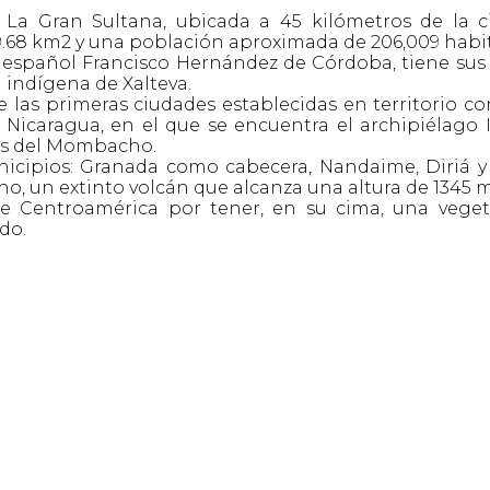
 La Gran Sultana, ubicada a 45 kilómetros de la 
039.68 km2 y una población aproximada de 206,009 habi
r español Francisco Hernández de Córdoba, tiene sus
 indígena de Xalteva.
 las primeras ciudades establecidas en territorio co
Nicaragua, en el que se encuentra el archipiélago I
jas del Mombacho.
cipios: Granada como cabecera, Nandaime, Diriá y
o, un extinto volcán que alcanza una altura de 1345 m
e Centroamérica por tener, en su cima, una vege
do.