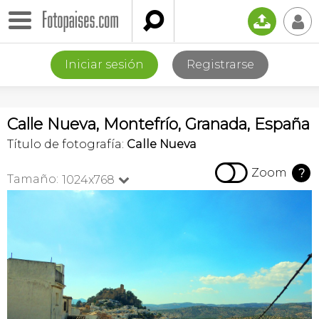

📤
👤
Iniciar sesión
Registrarse
Calle Nueva, Montefrío, Granada, España
Título de fotografía:
Calle Nueva

Zoom
?
Tamaño:
1024x768
