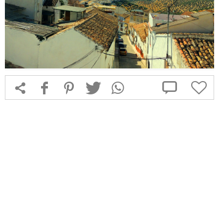



f
1
T