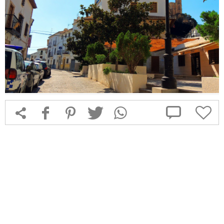



f
1
T