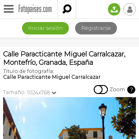

📤
👤
Iniciar sesión
Registrarse
Calle Paracticante Miguel Carralcazar,
Montefrío, Granada, España
Título de fotografía:
Calle Paracticante Miguel Carralcazar

Zoom
?
Tamaño:
1024x768
