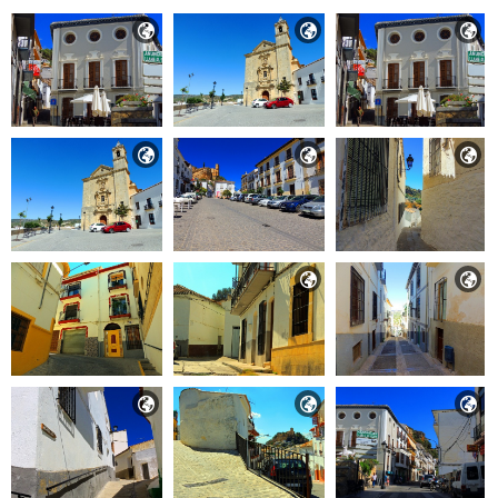










