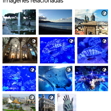
Imágenes relacionadas








