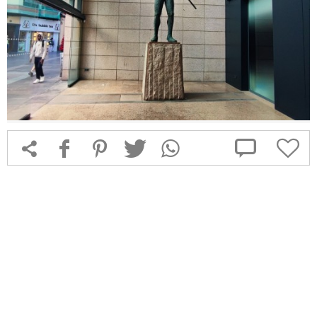



f
1
T