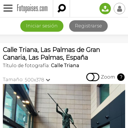

📤
👤
Iniciar sesión
Registrarse
Calle Triana, Las Palmas de Gran
Canaria, Las Palmas, España
Título de fotografía:
Calle Triana

Zoom
?
Tamaño:
500x378
