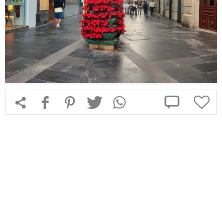



f
1
T