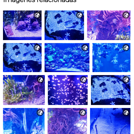











