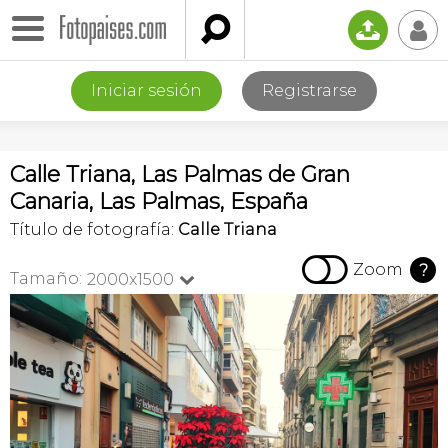

📤
👤
Iniciar sesión
Registrarse
Calle Triana, Las Palmas de Gran
Canaria, Las Palmas, España
Título de fotografía:
Calle Triana

Zoom
?
Tamaño:
2000x1500
