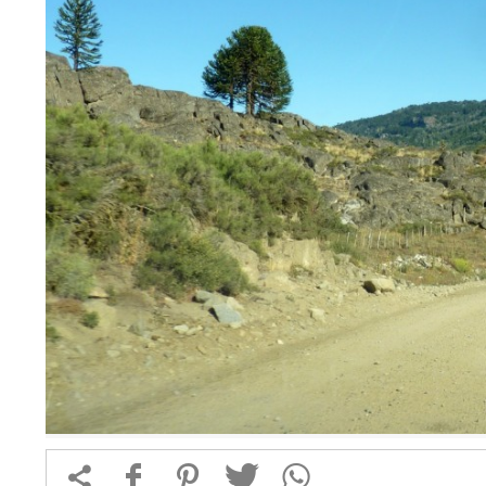


f
1
T