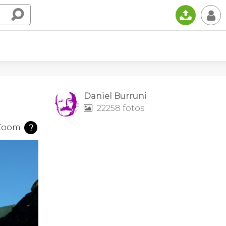
📤
👤
Daniel Burruni
22258 fotos

Zoom
?