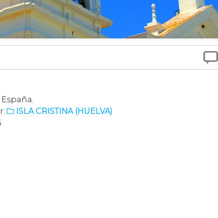

, España.
r:
ISLA CRISTINA (HUELVA)

6