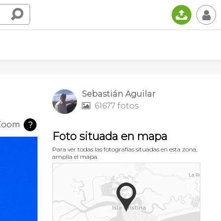
📤
👤
Sebastián Aguilar
61677 fotos

Zoom
?
Foto situada en mapa
Para ver todas las fotografías situadas en esta zona,
amplía el mapa.