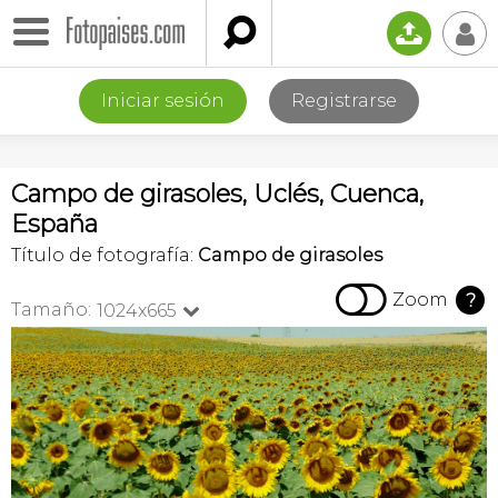

📤
👤
Iniciar sesión
Registrarse
Campo de girasoles, Uclés, Cuenca,
España
Título de fotografía:
Campo de girasoles

Zoom
?
Tamaño:
1024x665
