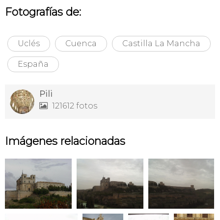
Fotografías de:
Uclés
Cuenca
Castilla La Mancha
España
Pili
121612 fotos

Imágenes relacionadas