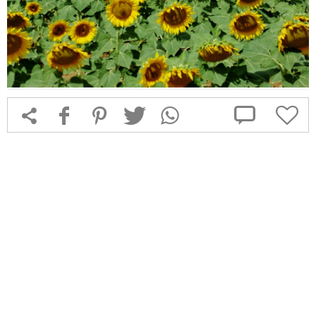



f
1
T