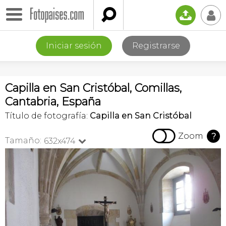

📤
👤
Iniciar sesión
Registrarse
Capilla en San Cristóbal, Comillas,
Cantabria, España
Título de fotografía:
Capilla en San Cristóbal

Zoom
?
Tamaño:
632x474
