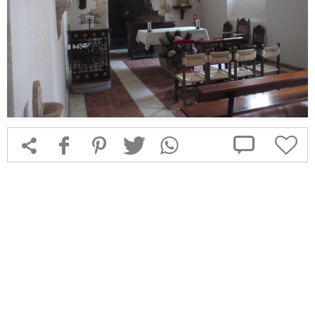



f
1
T