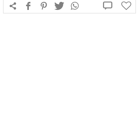



f
1
T