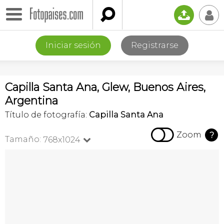

📤
👤
Iniciar sesión
Registrarse
Capilla Santa Ana, Glew, Buenos Aires,
Argentina
Título de fotografía:
Capilla Santa Ana

Zoom
?
Tamaño:
768x1024
