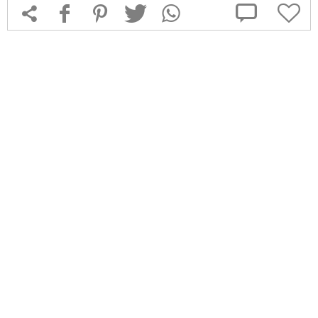



f
1
T