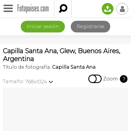

📤
👤
Iniciar sesión
Registrarse
Capilla Santa Ana, Glew, Buenos Aires,
Argentina
Título de fotografía:
Capilla Santa Ana

Zoom
?
Tamaño:
768x1024
