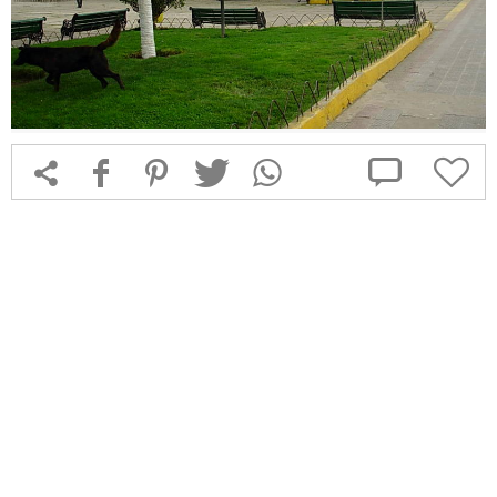



f
1
T