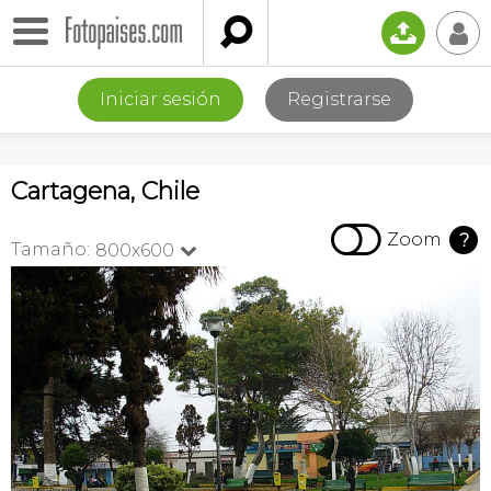

📤
👤
Iniciar sesión
Registrarse
Cartagena, Chile

Zoom
?
Tamaño:
800x600
