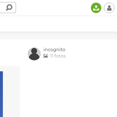
📤
👤
incognito
11 fotos
