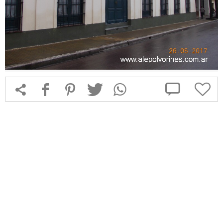



f
1
T