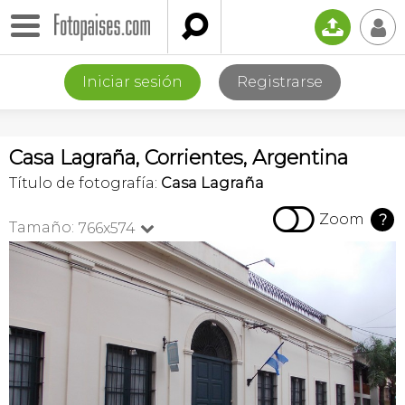

📤
👤
Iniciar sesión
Registrarse
Casa Lagraña, Corrientes, Argentina
Título de fotografía:
Casa Lagraña

Zoom
?
Tamaño:
766x574
