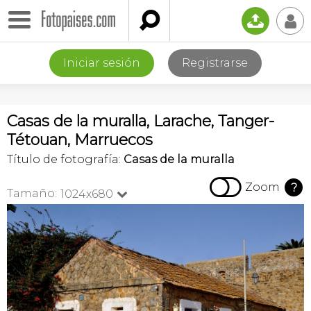

📤
👤
Iniciar sesión
Registrarse
Casas de la muralla, Larache, Tanger-
Tétouan, Marruecos
Título de fotografía:
Casas de la muralla

Zoom
?
Tamaño:
1024x680
