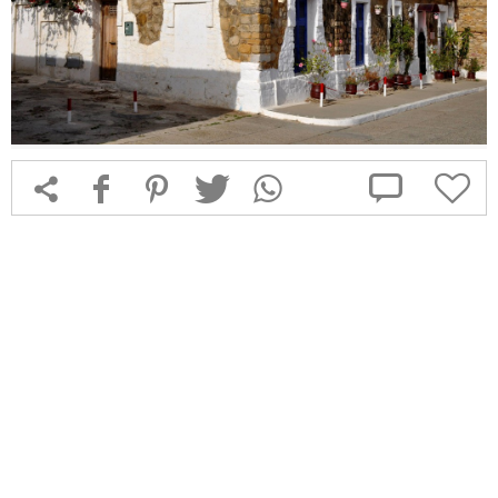



f
1
T