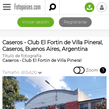

📤
👤
Iniciar sesión
Registrarse
Caseros - Club El Fortin de Villa Pineral,
Caseros, Buenos Aires, Argentina
Título de fotografía:
Caseros - Club El Fortin de Villa Pineral

Zoom
?
Tamaño:
693x520
