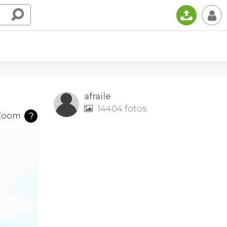
📤
👤
afraile
14404 fotos

Zoom
?