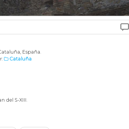

Cataluña, España.
r:
Cataluña

 del S-XIII.