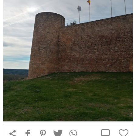



f
1
T