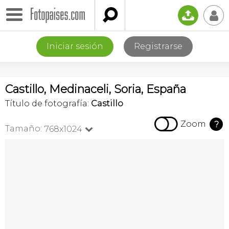

📤
👤
Iniciar sesión
Registrarse
Castillo, Medinaceli, Soria, España
Título de fotografía:
Castillo

Zoom
?
Tamaño:
768x1024
