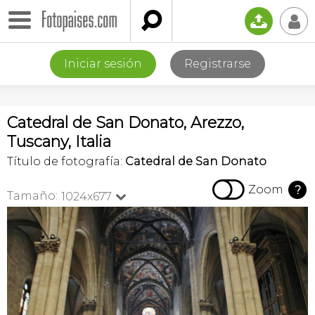

📤
👤
Iniciar sesión
Registrarse
Catedral de San Donato, Arezzo,
Tuscany, Italia
Título de fotografía:
Catedral de San Donato

Zoom
?
Tamaño:
1024x677
