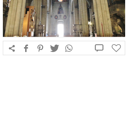



f
1
T