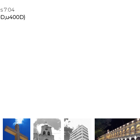
s 7:04
D,u400D)