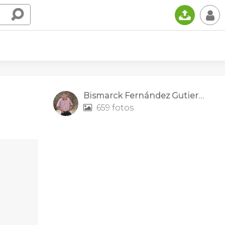
📤
👤
Bismarck Fernández Gutierrez
659 fotos
