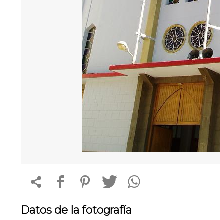


f
1
T
Datos de la fotografía