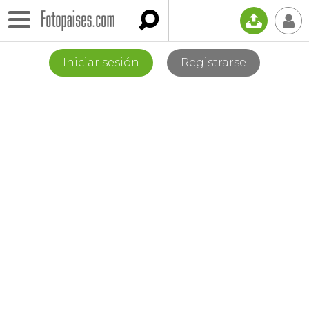

📤
👤
Iniciar sesión
Registrarse