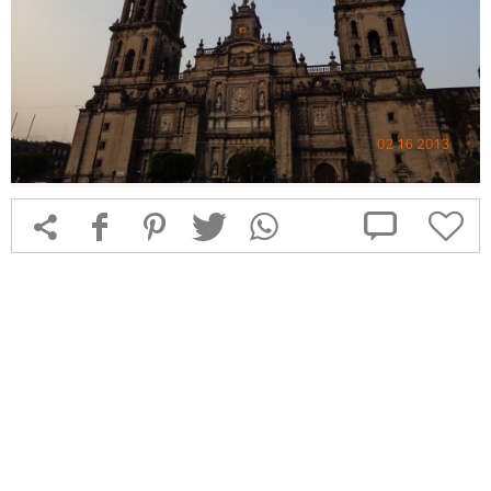



f
1
T