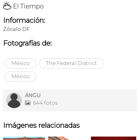
H
El Tiempo
Información:
Zócalo DF
Fotografías de:
México
The Federal District
México
ANGU
644 fotos

Imágenes relacionadas