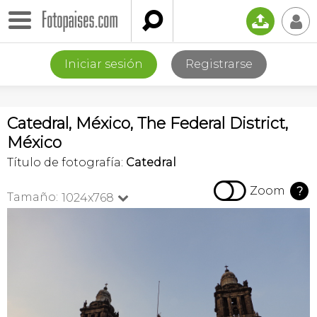

📤
👤
Iniciar sesión
Registrarse
Catedral, México, The Federal District,
México
Título de fotografía:
Catedral

Zoom
?
Tamaño:
1024x768
