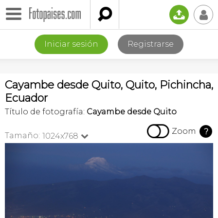

📤
👤
Iniciar sesión
Registrarse
Cayambe desde Quito, Quito, Pichincha,
Ecuador
Título de fotografía:
Cayambe desde Quito

Zoom
?
Tamaño:
1024x768
