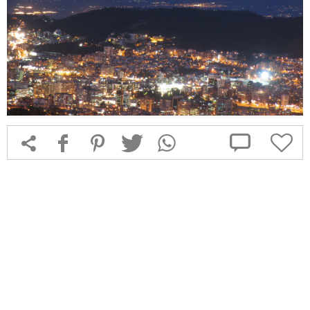



f
1
T