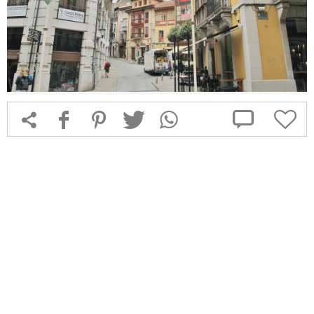



f
1
T