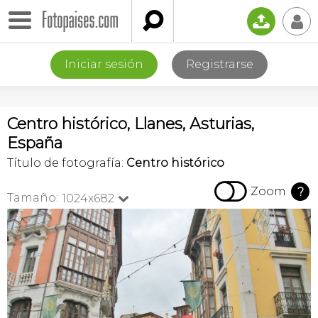

📤
👤
Iniciar sesión
Registrarse
Centro histórico, Llanes, Asturias,
España
Título de fotografía:
Centro histórico

Zoom
?
Tamaño:
1024x682
