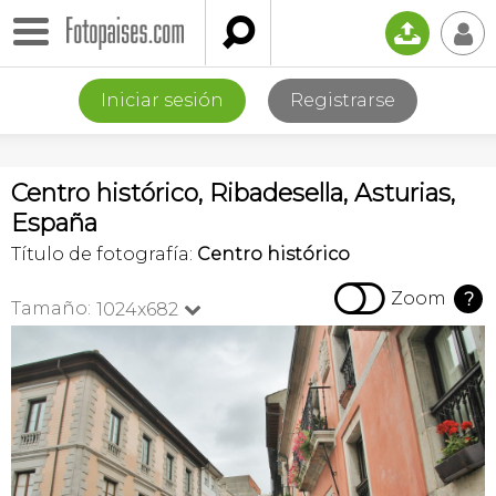

📤
👤
Iniciar sesión
Registrarse
Centro histórico, Ribadesella, Asturias,
España
Título de fotografía:
Centro histórico

Zoom
?
Tamaño:
1024x682
