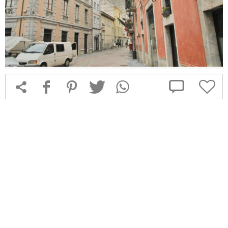



f
1
T