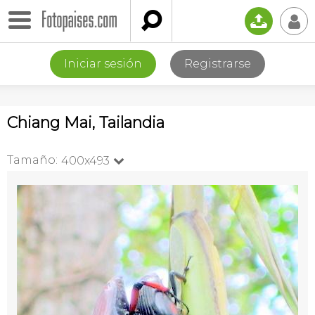

📤
👤
Iniciar sesión
Registrarse
Chiang Mai, Tailandia
Tamaño:
400x493
