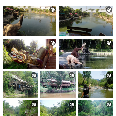









