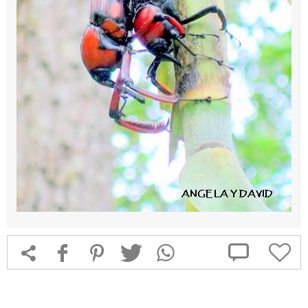



f
1
T