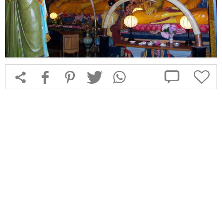



f
1
T