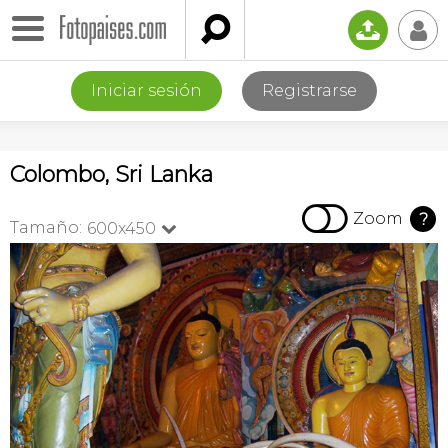

📤
👤
Iniciar sesión
Registrarse
Colombo, Sri Lanka

Zoom
?
Tamaño:
600x450
