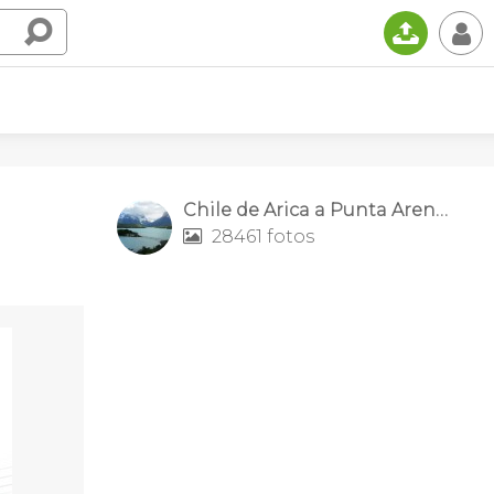
📤
👤
Chile de Arica a Punta Arenas
28461 fotos
