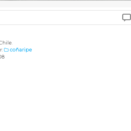

Chile.
r:
coñaripe

08